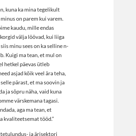
n, kuna ka mina tegelikult
al minus on parem kui varem.
õime kaudu, mille endas
korgid välja löövad, kui liiga
iis minu sees on ka selline n-
ab. Kuigi ma tean, et mul on
hel hetkel päevas ütleb
eed asjad kõik veel ära teha,
selle pärast, et ma soovin ja
a ja sõpru näha, vaid kuna
a homme värskemana tagasi.
ndada, aga ma tean, et
a kvaliteetsemat tööd.”
tetulundus- ja ärisektori