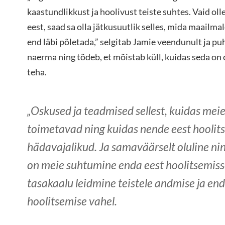
kaastundlikkust ja hoolivust teiste suhtes. Vaid oll
eest, saad sa olla jätkusuutlik selles, mida maailma
end läbi põletada,” selgitab Jamie veendunult ja pu
naerma ning tõdeb, et mõistab küll, kuidas seda on o
teha.
„Oskused ja teadmised sellest, kuidas meie
toimetavad ning kuidas nende eest hoolits
hädavajalikud. Ja samaväärselt oluline ni
on meie suhtumine enda eest hoolitsemiss
tasakaalu leidmine teistele andmise ja end
hoolitsemise vahel.