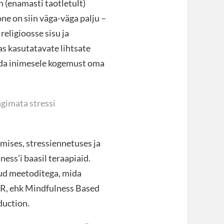
 (enamasti taotletult)
e on siin väga-väga palju –
religioosse sisu ja
s kasutatavate lihtsate
 anda inimesele kogemust oma
ngimata stressi
mises, stressiennetuses ja
ess’i baasil teraapiaid.
tud meetoditega, mida
R, ehk Mindfulness Based
duction.