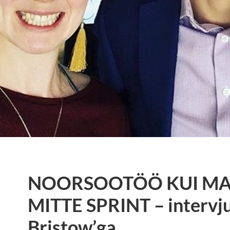
NOORSOOTÖÖ KUI MA
MITTE SPRINT – intervj
Bristow’ga