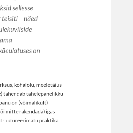
ksid sellesse
teisiti – näed
ulekuviiside
rkama
 käeulatuses on
ärksus, kohalolu, meeletäius
e) tähendab tähelepanelikku
panu on (võimalikult)
õi mitte rakendada) igas
 struktureerimatu praktika.