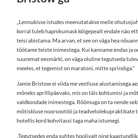
„Lennukisse istudes meenutatakse meile ohutusjuh
korral tuleb hapnikumask kõigepealt endale näo ette
teisi abistama. Ma arvan, et see on väga hea nõuann
töötame teiste inimestega. Kui kanname endas ja o
suuremat eesmärki, on väga oluline tegutseda tulev
meeles, et tegemist on maratoni, mitte sprindiga.”
Jamie Bristow ei viida me vestluse alustamisega aeg
mõneks aprillipäevaks, mis on täis kohtumisi ja mõ
valdkondade inimestega. Rõõmuga on ta nende se
mõtiskluse noorsootöö ja teadvelolekupraktikate t
hotellis kord kohvitassi taga maha istumegi.
„Tegutsedes enda suhtes hoolivalt ning kaastundliku