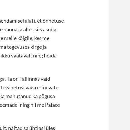
endamisel alati, et õnnetuse
 panna ja alles siis asuda
e meile kõigile, kes me
ma tegevuses kirge ja
ikku vaatavalt ning hoida
a. Ta on Tallinnas vaid
ttevahetusi väga erinevate
kka mahutanud ka põgusa
eemadel ning nii me Palace
lt, näitad sa ühtlasi üles