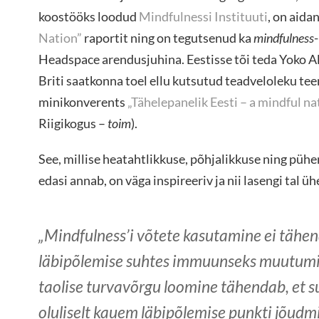
koostööks loodud
Mindfulnessi Instituuti
, on aida
Nation”
raportit ning on tegutsenud ka
mindfulness
Headspace arendusjuhina. Eestisse tõi teda Yoko A
Briti saatkonna toel ellu kutsutud teadveloleku te
minikonverents
„Tähelepanelik Eesti – a mindful na
Riigikogus –
toim
).
See, millise heatahtlikkuse, põhjalikkuse ning pü
edasi annab, on väga inspireeriv ja nii lasengi tal 
„
Mindfulness
’i võtete kasutamine ei tähe
läbipõlemise suhtes immuunseks muutumi
taolise turvavõrgu loomine tähendab, et s
oluliselt kauem läbipõlemise punkti jõudmi