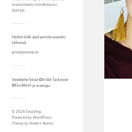
teadveloleku (mindfulness)
õpetaja
.
Hetkel kõik ajad pereteraapiaks
täitunud.
gea@geaaeg.ee
Veebilehe fotod
©
Krõõt Tarkmeel
©
Ekvilibrist
ja erakogu
© 2026
Gea|Aeg
.
Powered by
WordPress
.
Theme by
Anders Norén
.