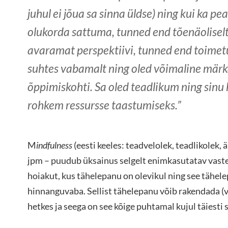
juhul ei jõua sa sinna üldse) ning kui ka pea
olukorda sattuma, tunned end tõenäoliselt 
avaramat perspektiivi, tunned end toimet
suhtes vabamalt ning oled võimaline mä
õppimiskohti. Sa oled teadlikum ning sinu
rohkem ressursse taastumiseks.”
M
indfulness
(eesti keeles: teadvelolek, teadlikolek, 
jpm – puudub üksainus selgelt enimkasutatav vast
hoiakut, kus tähelepanu on olevikul ning see tähele
hinnanguvaba. Sellist tähelepanu võib rakendada (v
hetkes ja seega on see kõige puhtamal kujul täiesti