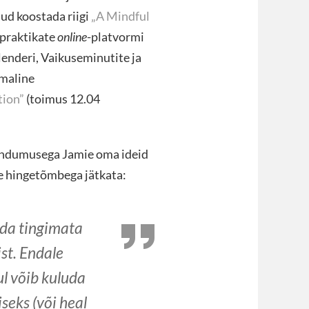
nud koostada riigi
„A Mindful
-praktikate
online
-platvormi
lenderi, Vaikuseminutite ja
emaline
tion”
(toimus 12.04
hendumusega Jamie oma ideid
ühe hingetõmbega jätkata:
nda tingimata
st. Endale
ul võib kuluda
seks (või heal