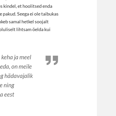
es kindel, et hoolitsed enda
le pakud. Seega ei ole taibukas
hkeb samal hetkel soojalt
luliselt lihtsam öelda kui
 keha ja meel
eda, on meile
ng hädavajalik
e ning
a eest