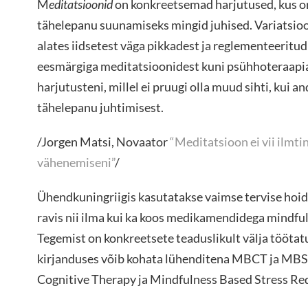
M
editatsioonid
on konkreetsemad harjutused, kus on
tähelepanu suunamiseks mingid juhised. Variatsioon
alates iidsetest väga pikkadest ja reglementeeritud 
eesmärgiga meditatsioonidest kuni psühhoteraapia
harjutusteni, millel ei pruugi olla muud sihti, kui
tähelepanu juhtimisest.
/Jorgen Matsi, Novaator
“Meditatsioon ei vii ilmti
vähenemiseni”
/
Ühendkuningriigis kasutatakse vaimse tervise hoid
ravis nii ilma kui ka koos medikamendidega mindfuln
Tegemist on konkreetsete teaduslikult välja tööta
kirjanduses võib kohata lühenditena MBCT ja MBS
Cognitive Therapy ja Mindfulness Based Stress Re