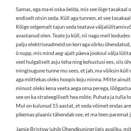
Samas, ega ma ei oska öelda, mis see õige tasakaal o
endiselt otsin seda. Küll aga tunnen, et see tasaka
Kõige selgemalt tajun seda teatava väljalülitamisv
avastanud olen. Teate ju küll, nii nagu meil kodudes 
palju elektriseadmeid on korraga võrku ühendatud, s
ö nupp, mis mind aeg-ajalt päeva jooksul välja lülit
veel hulgaliselt asju teha ning kohustusi ees, siis ü
mingisugune tunne mu sees, et jah, ma võiksin küll n
aga mõttekas oleks hoopis koju minna. Mitte ainult 
minust oleks kena veeta aega oma perega, lõõgastud
see on ka strateegiliselt hea mõte. Puhata ja tull
Mul on kulunud 15 aastat, et seda võimet endas are
pikemas plaanis tähendab see, et ma teen paremat j
Jamie Bristow juhib Ühendkuningriigis avaliku, mit