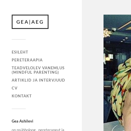
GEA|AEG
ESILEHT
PERETERAAPIA
TEADVELOLEV VANEMLUS
(MINDFUL PARENTING)
ARTIKLID JA INTERVJUUD
CV
KONTAKT
Gea Ashilevi
on psühholoog, pereterapeut ja